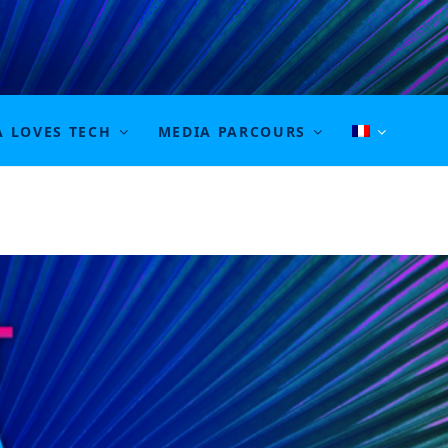
e journalism in Tunisia, Morocco and Algeri
A LOVES TECH
MEDIA PARCOURS