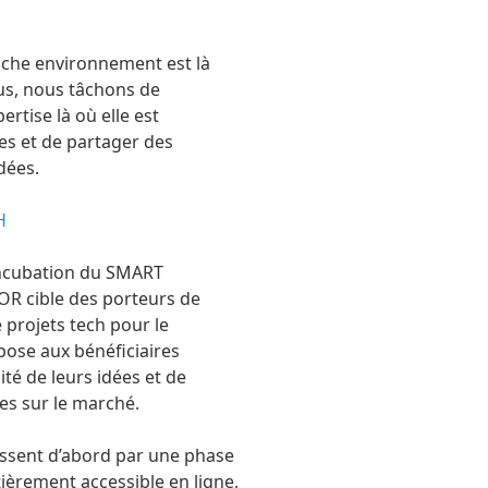
iche environnement est là
us, nous tâchons de
rtise là où elle est
es et de partager des
dées.
H
ncubation du SMART
R cible des porteurs de
 projets tech pour le
opose aux bénéficiaires
lité de leurs idées et de
es sur le marché.
ssent d’abord par une phase
tièrement accessible en ligne,