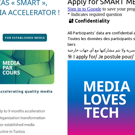
AS « SMART »,
IA ACCELERATOR !