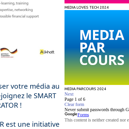
sser votre média au
ejoignez le SMART
ATOR !
st une initiative