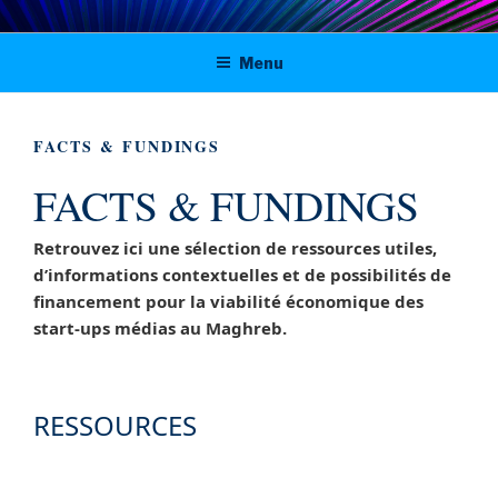
Aller
Digital solutions for viable journalism
au
Menu
contenu
in Tunisia, Morocco and Algeria
principal
FACTS & FUNDINGS
FACTS & FUNDINGS
Retrouvez ici une sélection de ressources utiles,
d’informations contextuelles et de possibilités de
financement pour la viabilité économique des
start-ups médias au Maghreb.
RESSOURCES