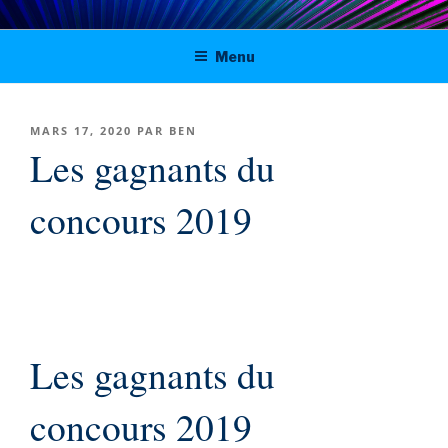
Aller
Digital solutions for viable journalism
au
Menu
contenu
in Tunisia, Morocco and Algeria
principal
PUBLIÉ
MARS 17, 2020
PAR
BEN
LE
Les gagnants du
concours 2019
Les gagnants du
concours 2019