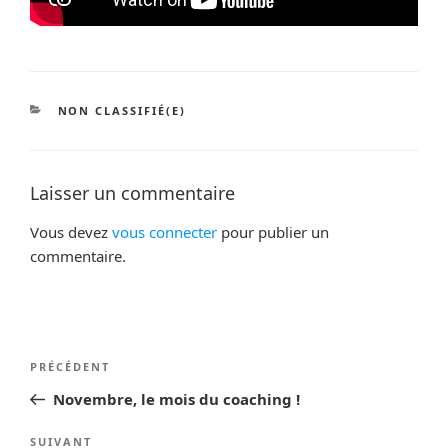
CATÉGORIES
NON CLASSIFIÉ(E)
Laisser un commentaire
Vous devez
vous connecter
pour publier un
commentaire.
Navigation
Article
PRÉCÉDENT
de
précédent
Novembre, le mois du coaching !
l’article
Article
SUIVANT