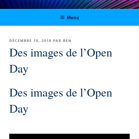
Aller
Digital solutions for viable journalism
au
Menu
contenu
in Tunisia, Morocco and Algeria
principal
PUBLIÉ
DÉCEMBRE 10, 2018
PAR
BEN
LE
Des images de l’Open
Day
Des images de l’Open
Day