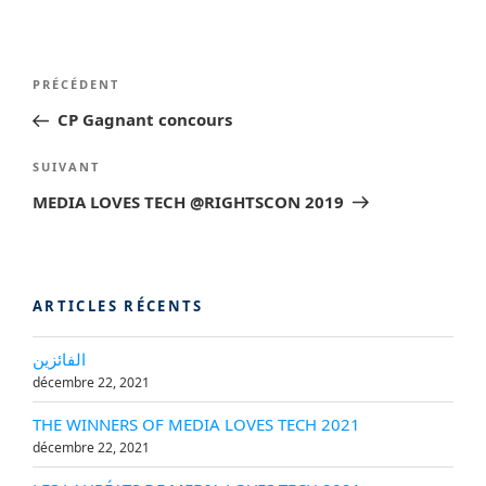
Navigation
Article
PRÉCÉDENT
de
précédent
CP Gagnant concours
l’article
Article
SUIVANT
suivant
MEDIA LOVES TECH @RIGHTSCON 2019
ARTICLES RÉCENTS
الفائزين
décembre 22, 2021
THE WINNERS OF MEDIA LOVES TECH 2021
décembre 22, 2021