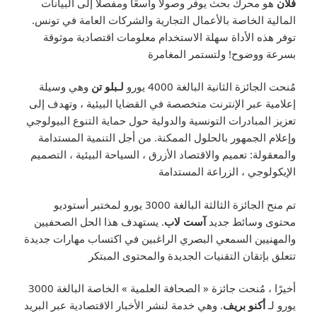
فلان
هو محرك بحث يوفر وصولاً واسعًا ومفصلاً إلى البيانات
المالية الخاصة بالأعمال التجارية والشركات العامة في تونس.
توفر هذه الأداة سهلة الاستخدام معلومات اقتصادية موثوقة
بسرعة ووضوح! ولتستمر المغامرة
مُنحت الجائزة الثانية البالغة 4000 يورو
لـبلو تن
وهي وسيلة
إعلامية عبر الإنترنت متخصصة في القضايا البيئية ، وتهدف إلى
تعزيز المبادرات التونسية والدولية حول حماية التنوع البيولوجي
وإعلام الجمهور بالحلول الممكنة. من أجل التنمية المستدامة
والمعقولة: تعميم والاقتصاد الأزرق ، السياحة البيئية ، التصميم
الإيكولوجي ، الزراعة المستدامة
تم منح الجائزة الثالثة البالغة 3000 يورو لمختبر أستوديو
محتوى وسائط جديد
آست لاب
. يستهدف هذا الحل الصحفيين
والمهنيين السمعي البصري الراغبين في اكتساب مهارات جديدة
تتعلق بإتقان التقنيات الجديدة والمحتوى المبتكر
أخيرًا ، مُنحت جائزة « الصحافة العلمية » الخاصة البالغة 3000
يورو لـ
أكنو بريف
. وهي خدمة لنشر الأخبار الاقتصادية عبر البريد