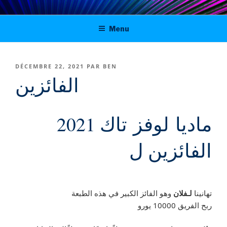
Aller
Digital solutions for viable journalism
au
Menu
contenu
in Tunisia, Morocco and Algeria
principal
PUBLIÉ
DÉCEMBRE 22, 2021
PAR
BEN
LE
الفائزين
2021 ماديا لوفز تاك
الفائزين ل
تهانينا
لـفلان
وهو الفائز الكبير في هذه الطبعة
ربح الفريق 10000 يورو