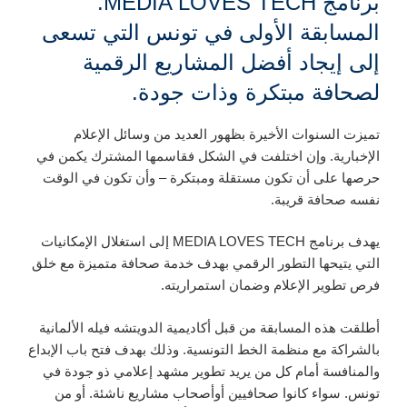
برنامج
MEDIA LOVES TECH
.
المسابقة الأولى في تونس التي تسعى
إلى
إيجاد
أفضل المشاريع الرقمية
لصحافة مبتكرة وذات جودة.
تميزت السنوات الأخيرة بظهور
ا
لعديد من وسائل الإعلام
الإخبارية
.
وإن اختلفت
في الشكل
ف
قاسمها المشترك يكمن
في
حرصها على أن تكون مستقلة
ومبتكرة
–
وأن
تكون
في
الوقت
نفسه
صحافة
قريب
ة
.
ي
هدف برنامج
MEDIA LOVES TECH
إلى
استغلال
الإمكانيات
التي يتيحها
التطور
الرقمي
بهدف
خدمة صحافة متميزة مع خلق
فرص تطوير
الإعلام
و
ضمان
استمراري
ته
.
أطلقت هذه المسابقة من قبل
أ
كاديمية
الدويتشه فيله الألمانية
بالشراكة مع
منظمة
الخط
التونسية. وذلك
بهدف فتح باب الإبداع
والمنافسة أمام
كل
من
يريد تطوير
مشهد إعلامي ذو جود
ة
في
تونس
.
سواء كانوا
صحافيين
أو
أصحاب مشاريع ناشئة
. أو من