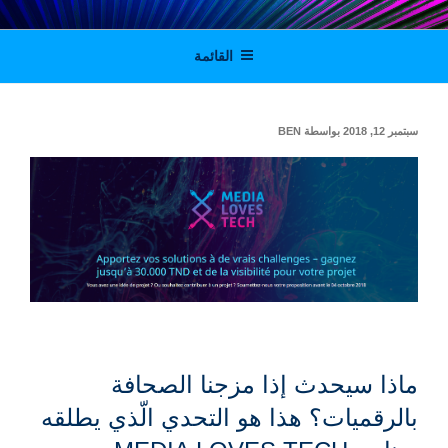
لتجاوز
Digital solutions for viable journalism in
لى
القائمة
لمحتوى
Tunisia, Morocco and Algeria
نُشر
سبتمبر 12, 2018
بواسطة
BEN
في
ماذا
سيحدث
إذا مزجنا الصحافة
بالر
قميات؟ ه
ذا هو التحدي الّذي يطلقه