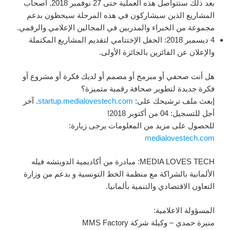
بعد ذلك ستتواصل هذه العملية حتى 27 نوفمبر 2018. أصحاب
المشاريع الذين سيشاركون في هذه المرحلة سيحظون بدعم
مجموعة من الخبراء والمدربين في المجالين الإعلامي والرقمي.
4 ديسمبر 2018: الحفل الإختتامي لتقديم المشاريع المكتملة
والإعلان عن الفائزين بالجائزة الأولى.
هل أنت صحفي أو مبرمج أو مصمم أو لديك فكرة أو مشروع أو
فكرة جديدة لتطوير صحافة رقمية متميزة؟
إبعث ملف ترشيحك على:
startup.medialovestech.com
. آخر
أجل للتسجيل: 04 من أكتوبر 2018!
للحصول على مزيد من المعلومات يرجى زيارة:
medialovestech.com
MEDIA LOVES TECH
:
مبادرة من
أ
كاديمية
الدويتشه فيله
الألمانية
بالشراكة مع
منظمة
الخط
التونسية
و بدعم من وزارة
ا
لتعاون الاقتصادي والتنمية بألمانيا
.
المسؤولة الاعلامية:
منيرة حمدي – وكيلة شركة MMS Factory