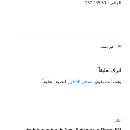
الهاتف: 50 285 267
التصنيفات
غير مصنف
اترك تعليقاً
يجب أنت تكون
مسجل الدخول
لتضيف تعليقاً.
تصفّح
المقالات
المقالة
التالي
التالية
Intervention de Amel Saidane sur Diwan FM