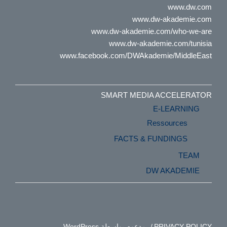
www.dw.com
www.dw-akademie.com
www.dw-akademie.com/who-we-are
www.dw-akademie.com/tunisia
www.facebook.com/DWAkademie/MiddleEast
SMART MEDIA ACCELERATOR
E-LEARNING
Ressources
FACTS & FUNDINGS
TEAM
DW AKADEMIE
PRIVACY POLICY
مدعوم بواسطة WordPress